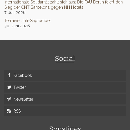
Internationale Solidarität zahlt sich aus: Die FAU Berlin feiert den
Sieg der CNT Barcelona gegen NH Hotels
7. Juli 2026
Termine: Juli–September
30. Juni 2026
Social
Facebook
Twitter
Newsletter
RSS
Sonstiges