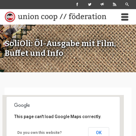
SoliOli: Öl-Ausgabe mit Film,
Buffet und Info
This page can't load Google Maps correctly.
Werketage (Haus C)
OK
Do you own this website?
Gewerbehof Saarbrücker Str. 24 - Berlin