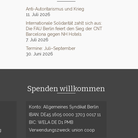
Anti-Autoritarismus und Krieg
11. Juli 2026
Internationale Solidarität zahlt sich aus:
Die FAU Berlin feiert den Sieg der CNT
Barcelona gegen NH Hotels
7. Juli 2026
Termine: Juli–September
30. Juni 2026
Spenden willkommen
Konto: Allgemeines Syndikat Berlin
IBAN: DE45 1605 0000 3703 0017 11
BIC: WELA DE D1 PMB
g
Verwendungszweck: union coop