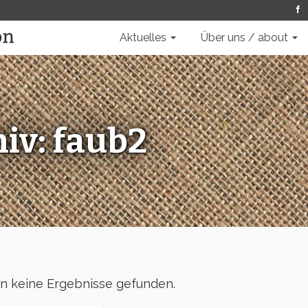
Aktuelles
Über uns / about
iv: faub2
n keine Ergebnisse gefunden.