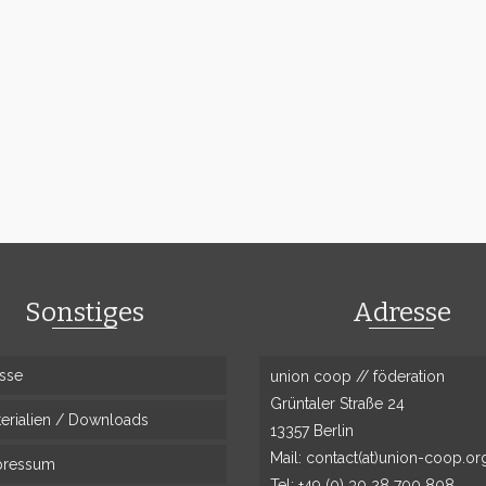
Sonstiges
Adresse
sse
union coop // föderation
Grüntaler Straße 24
erialien / Downloads
13357 Berlin
Mail: contact(at)union-coop.or
pressum
Tel: +49 (0) 30 28 700 808