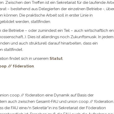
Zwischen den Treffen ist ein Sekretariat für die laufende Arbe
nsrat – bestehend aus Delegierten der einzelnen Betriebe -, übe
können. Die praktische Arbeit soll in erster Linie in
ebildet werden, stattfinden.
h die Betriebe – oder zumindest ein Teil – auch wirtschaftlich e
senschaft…). Dies ist allerdings noch Zukunftsmusik. In jedem
nden und auch strukturell darauf hinarbeiten, dass ein
 stattfindet.
ation findet sich in unserem
Statut
.
oop // föderation
.
er union coop // föderation eine Dynamik auf Basis der
ondern auch zwischen Gesamt-FAU und union coop // föderation.
ss die FAU eine/n Sekretär*in ins Sekretariat der Föderation