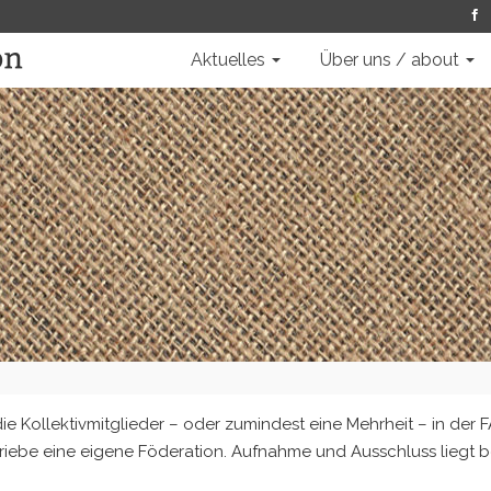
Aktuelles
Über uns / about
h die Kollektivmitglieder – oder zumindest eine Mehrheit – in der 
etriebe eine eigene Föderation. Aufnahme und Ausschluss liegt b