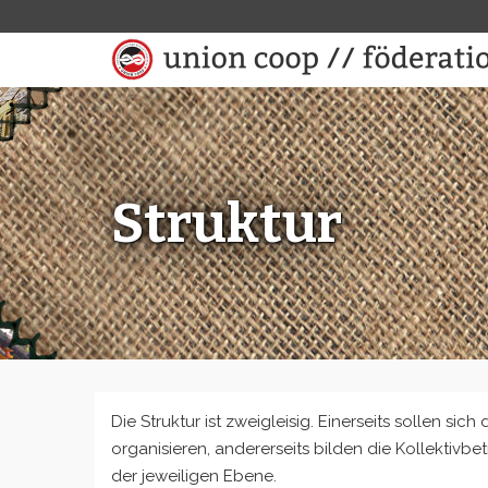
Struktur
Die Struktur ist zweigleisig. Einerseits sollen sic
organisieren, andererseits bilden die Kollektivb
der jewei­ligen Ebene.