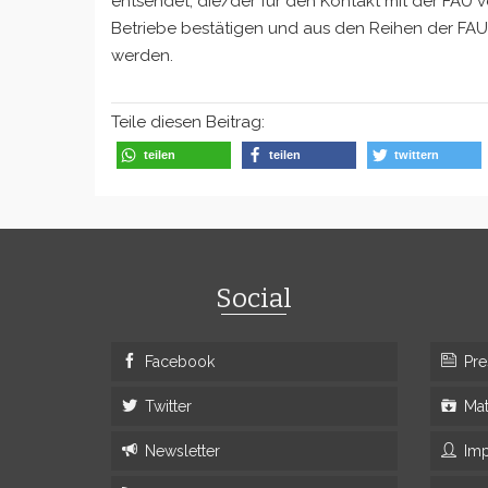
entsendet, die/der für den Kontakt mit der FAU
Betriebe bestätigen und aus den Reihen der FAU 
werden.
Teile diesen Beitrag:
teilen
teilen
twittern
Social
Facebook
Pre
Twitter
Mat
Newsletter
Im