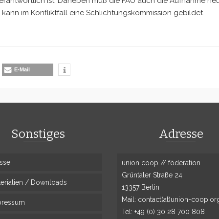
 verantwortlich ist. Daneben muß die FAU auch die Aufnahme ne
kann im Konfliktfall eine Schlichtungskommission gebildet
E-Mail
Sonstiges
Adresse
sse
union coop // föderation
Grüntaler Straße 24
erialien / Downloads
13357 Berlin
Mail: contact(at)union-coop.or
pressum
Tel: +49 (0) 30 28 700 808