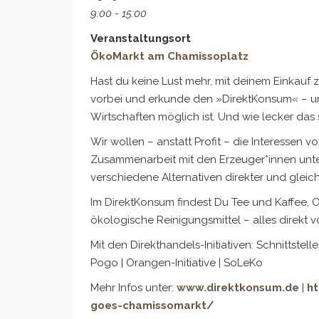
9:00 - 15:00
Veranstaltungsort
ÖkoMarkt am Chamissoplatz
Hast du keine Lust mehr, mit deinem Einkau
vorbei und erkunde den »DirektKonsum« – uns
Wirtschaften
möglich ist. Und wie lecker das 
Wir wollen – anstatt Profit – die Interessen v
Zusammenarbeit mit den Erzeuger*innen unter
verschiedene Alternativen direkter und gleic
Im DirektKonsum findest Du Tee und Kaffee, O
ökologische Reinigungsmittel – alles direkt 
Mit den Direkthandels-Initiativen:
Schnittstelle 
Pogo | Orangen-Initiative | SoLeKo
Mehr Infos unter:
www.direktkonsum.de
|
h
goes-chamissomarkt/