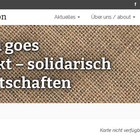
Aktuelles
Über uns / about
 goes
 – solidarisch
rtschaften
Karte nicht verfügb