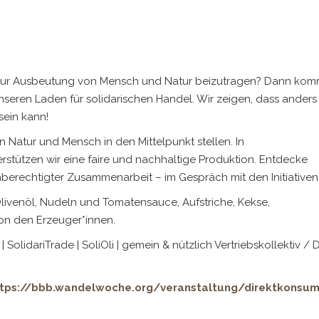
f zur Ausbeutung von Mensch und Natur beizutragen? Dann ko
eren Laden für solidarischen Handel. Wir zeigen, dass anders
sein kann!
on Natur und Mensch in den Mittelpunkt stellen. In
stützen wir eine faire und nachhaltige Produktion. Entdecke
hberechtigter Zusammenarbeit – im Gespräch mit den Initiativen
livenöl, Nudeln und Tomatensauce, Aufstriche, Kekse,
von den Erzeuger*innen.
| SolidariTrade | SoliOli | gemein & nützlich Vertriebskollektiv / D
ttps://bbb.wandelwoche.org/veranstaltung/direktkonsum