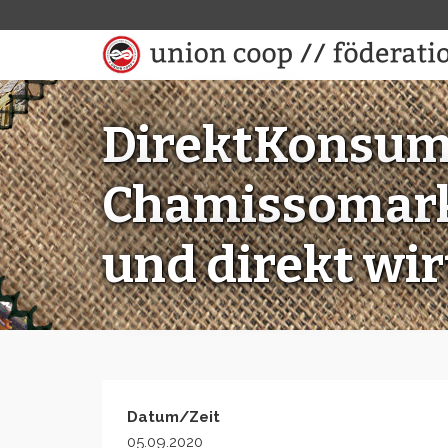
DirektKonsum
Chamissomarkt
und direkt wi
Datum/Zeit
05.09.2020