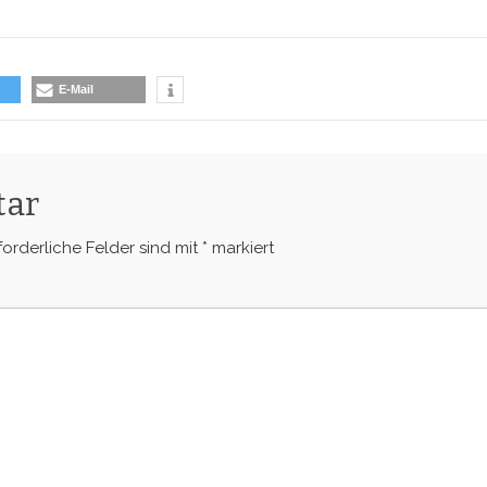
E-Mail
tar
forderliche Felder sind mit
*
markiert